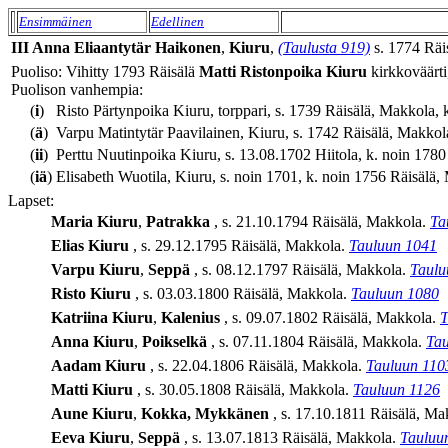
Ensimmäinen
Edellinen
III
Anna
Eliaantytär
Haikonen
,
Kiuru
,
(Taulusta 919)
s. 1774 Räis
Puoliso: Vihitty 1793 Räisälä
Matti
Ristonpoika
Kiuru
kirkkoväärti
Puolison vanhempia:
(
i
)
Risto Pärtynpoika Kiuru, torppari, s. 1739 Räisälä, Makkola, 
(
ä
)
Varpu Matintytär Paavilainen, Kiuru, s. 1742 Räisälä, Makkol
(
ii
)
Perttu Nuutinpoika Kiuru, s. 13.08.1702 Hiitola, k. noin 1780 
(
iä
)
Elisabeth Wuotila, Kiuru, s. noin 1701, k. noin 1756 Räisälä,
Lapset:
Maria
Kiuru
,
Patrakka
, s. 21.10.1794 Räisälä, Makkola.
Ta
Elias
Kiuru
, s. 29.12.1795 Räisälä, Makkola.
Tauluun 1041
Varpu
Kiuru
,
Seppä
, s. 08.12.1797 Räisälä, Makkola.
Taulu
Risto
Kiuru
, s. 03.03.1800 Räisälä, Makkola.
Tauluun 1080
Katriina
Kiuru
,
Kalenius
, s. 09.07.1802 Räisälä, Makkola.
T
Anna
Kiuru
,
Poikselkä
, s. 07.11.1804 Räisälä, Makkola.
Tau
Aadam
Kiuru
, s. 22.04.1806 Räisälä, Makkola.
Tauluun 110
Matti
Kiuru
, s. 30.05.1808 Räisälä, Makkola.
Tauluun 1126
Aune
Kiuru
,
Kokka, Mykkänen
, s. 17.10.1811 Räisälä, M
Eeva
Kiuru
,
Seppä
, s. 13.07.1813 Räisälä, Makkola.
Tauluu