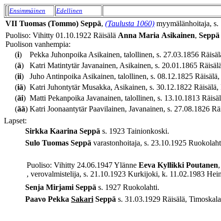
Ensimmäinen
Edellinen
VII
Tuomas (Tommo)
Seppä
,
(Taulusta 1060)
myymälänhoitaja, s. 
Puoliso: Vihitty 01.10.1922 Räisälä
Anna Maria
Asikainen
,
Seppä
Puolison vanhempia:
(
i
)
Pekka Juhonpoika Asikainen, talollinen, s. 27.03.1856 Räisälä,
(
ä
)
Katri Matintytär Javanainen, Asikainen, s. 20.01.1865 Räisälä
(
ii
)
Juho Antinpoika Asikainen, talollinen, s. 08.12.1825 Räisälä, 
(
iä
)
Katri Juhontytär Musakka, Asikainen, s. 30.12.1822 Räisälä, H
(
äi
)
Matti Pekanpoika Javanainen, talollinen, s. 13.10.1813 Räisälä
(
ää
)
Katri Joonaantytär Paavilainen, Javanainen, s. 27.08.1826 Räi
Lapset:
Sirkka Kaarina
Seppä
s. 1923 Tainionkoski.
Sulo Tuomas
Seppä
varastonhoitaja, s. 23.10.1925 Ruokolaht
Puoliso: Vihitty 24.06.1947 Ylänne
Eeva Kyllikki
Poutanen
, verovalmistelija, s. 21.10.1923 Kurkijoki, k. 11.02.1983 Hein
Senja Mirjami
Seppä
s. 1927 Ruokolahti.
Paavo Pekka
Sakari
Seppä
s. 31.03.1929 Räisälä, Timoskala