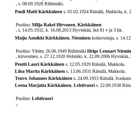
, s. 08.09.1928 Riihimäki.
Pauli Matti
Kärkkäinen
s. 01.02.1924 Räisälä, Makkola, k. 2
Puoliso:
Milja Rakel
Hirvonen
,
Kärkkäinen
, s. 14.05.1932, k. 16.08.2013 Hyvinkää, ikä 81 v ja 3 kk.
Maiju Annikki
Kärkkäinen
,
Nieminen
kotiavustaja, s. 14.1
Puoliso: Vihitty 26.06.1949 Riihimäki
Helge Lennart
Niemi
, kirvesmies, s. 27.12.1920 Helsinki, k. 22.09.2006 Hyvnkää, i
Pentti Lauri
Kärkkäinen
s. 12.05.1929 Räisälä, Makkola.
Liisa Martta
Kärkkäinen
s. 13.06.1931 Räisälä, Makkola.
Teuvo Johannes
Kärkkäinen
s. 24.09.1933 Räisälä, Ivaskan
Leena Marjatta
Kärkkäinen
,
Lehtivuori
s. 22.09.1938 Räis
Puoliso:
Lehtivuori
,.