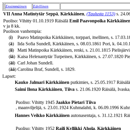
Ensimmäinen
Edellinen
VII
Anna
Matintytär
Seppä
,
Kärkkäinen
,
(Taulusta 1153)
s. 24.0
Puoliso: Vihitty 01.10.1919 Räisälä
Emil
Paavonpoika
Kärkkäine
v ja 8 kk.
Puolison vanhempia:
(
i
)
Paavo Matinpoika Kärkkäinen, torppari, itsellinen, s. 17.03.185
(
ä
)
Iida Sofia Sundell, Kärkkäinen, s. 08.03.1861 Pori, k. 04.10.1
(
ii
)
Matti Matinpoika Kärkkäinen, renki, s. 21.01.1815 Pielisjärvi, 
(
iä
)
Kaisa Helenantytär Turpeinen, Kärkkäinen, s. 27.07.1820 Pieli
(
äi
)
Carl Johan Sundell.
(
ää
)
Carolina Braf, Sundell, s. 1829.
Lapset:
Kauko Jalmari
Kärkkäinen
putkimies, s. 25.05.1917 Räisälä,
Saimi Ilona
Kärkkäinen
,
Tiiva
s. 21.06.1920 Räisälä, Ivaska
Puoliso: Vihitty 1945
Jaakko Pietari
Tiiva
, maanviljelijä, s. 23.01.1924 Kuhmalahti, k. 06.09.1996 Kuhma
Hannes Veikko
Kärkkäinen
autonasentaja, s. 31.12.1921 Räis
Puoliso: Vihitty 1952
Raili Kyllikki
Ahola
,
Kärkkäinen