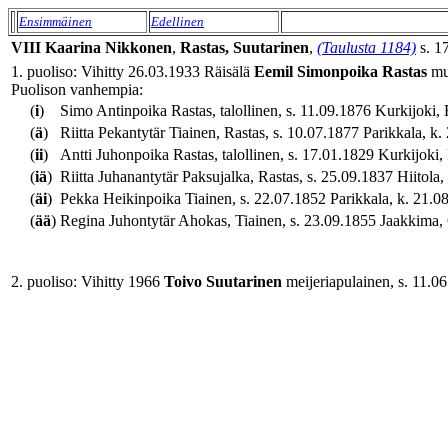
Ensimmäinen
Edellinen
VIII
Kaarina
Nikkonen
,
Rastas, Suutarinen
,
(Taulusta 1184)
s. 17
1. puoliso: Vihitty 26.03.1933 Räisälä
Eemil
Simonpoika
Rastas
muu
Puolison vanhempia:
(
i
)
Simo Antinpoika Rastas, talollinen, s. 11.09.1876 Kurkijoki, 
(
ä
)
Riitta Pekantytär Tiainen, Rastas, s. 10.07.1877 Parikkala, k.
(
ii
)
Antti Juhonpoika Rastas, talollinen, s. 17.01.1829 Kurkijoki,
(
iä
)
Riitta Juhanantytär Paksujalka, Rastas, s. 25.09.1837 Hiitola
(
äi
)
Pekka Heikinpoika Tiainen, s. 22.07.1852 Parikkala, k. 21.0
(
ää
)
Regina Juhontytär Ahokas, Tiainen, s. 23.09.1855 Jaakkima,
2. puoliso: Vihitty 1966
Toivo
Suutarinen
meijeriapulainen, s. 11.