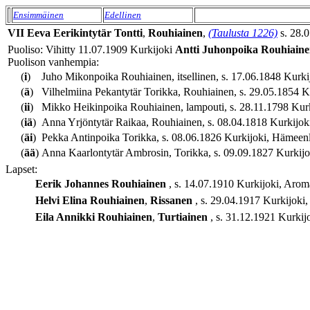
Ensimmäinen
Edellinen
VII
Eeva
Eerikintytär
Tontti
,
Rouhiainen
,
(Taulusta 1226)
s. 28.0
Puoliso: Vihitty 11.07.1909 Kurkijoki
Antti
Juhonpoika
Rouhiain
Puolison vanhempia:
(
i
)
Juho Mikonpoika Rouhiainen, itsellinen, s. 17.06.1848 Kurkij
(
ä
)
Vilhelmiina Pekantytär Torikka, Rouhiainen, s. 29.05.1854 K
(
ii
)
Mikko Heikinpoika Rouhiainen, lampouti, s. 28.11.1798 Kurki
(
iä
)
Anna Yrjöntytär Raikaa, Rouhiainen, s. 08.04.1818 Kurkijoki,
(
äi
)
Pekka Antinpoika Torikka, s. 08.06.1826 Kurkijoki, Hämeenla
(
ää
)
Anna Kaarlontytär Ambrosin, Torikka, s. 09.09.1827 Kurkijoki,
Lapset:
Eerik Johannes
Rouhiainen
, s. 14.07.1910 Kurkijoki, Arom
Helvi Elina
Rouhiainen
,
Rissanen
, s. 29.04.1917 Kurkijoki
Eila Annikki
Rouhiainen
,
Turtiainen
, s. 31.12.1921 Kurkij