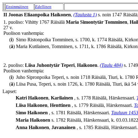
Ensimmäinen
Edellinen
II
Joonas
Eliaanpoika
Haikonen
,
(Taulusta 1)
s. noin 1747 Räisälä,
1. puoliso: Vihitty 1767 Räisälä
Maria
Simontytär
Tomminen
,
Hai
27 v.
Puolison vanhempia:
(
i
)
Simo Ristonpoika Tomminen, s. 1700, k. 1774 Räisälä, Kirkonk
(
ä
)
Maria Kutilainen, Tomminen, s. 1711, k. 1786 Räisälä, Kirkonk
2. puoliso:
Liisa
Juhontytär
Teperi
,
Haikonen
.
(Taulu 484)
s. 1749 
Puolison vanhempia:
(
i
)
Juho Sipronpoika Teperi, s. noin 1718 Räisälä, Tiuri, k. 1780 Rä
(
ä
)
Liisa Pusa, Teperi, s. noin 1726, k. 1780 Räisälä, Tiuri, ikä 54 
Lapset:
Katri
Haikonen
,
Karilainen
, s. 1778 Räisälä, Härskensaari.
Liisa
Haikonen
,
Henttinen
, s. 1779 Räisälä, Härskensaari.
T
Simo
Haikonen
, s. 1781 Räisälä, Härskensaari.
Tauluun 145
Maria
Haikonen
s. 1782 Räisälä, Härskensaari, k. 03.03.1822
Anna
Haikonen
,
Javanainen
, s. 1785 Räisälä, Härskensaari