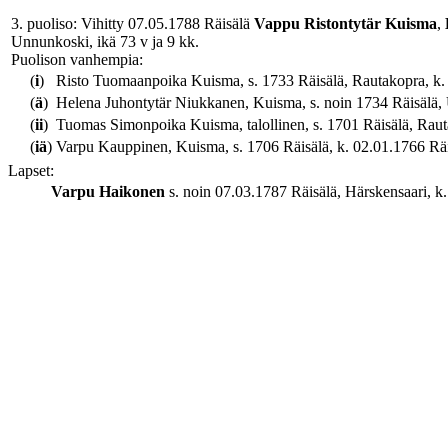
3. puoliso: Vihitty 07.05.1788 Räisälä
Vappu
Ristontytär
Kuisma
,
Unnunkoski, ikä 73 v ja 9 kk.
Puolison vanhempia:
(
i
)
Risto Tuomaanpoika Kuisma, s. 1733 Räisälä, Rautakopra, k. 1
(
ä
)
Helena Juhontytär Niukkanen, Kuisma, s. noin 1734 Räisälä, U
(
ii
)
Tuomas Simonpoika Kuisma, talollinen, s. 1701 Räisälä, Rautak
(
iä
)
Varpu Kauppinen, Kuisma, s. 1706 Räisälä, k. 02.01.1766 Räisä
Lapset:
Varpu
Haikonen
s. noin 07.03.1787 Räisälä, Härskensaari, k.