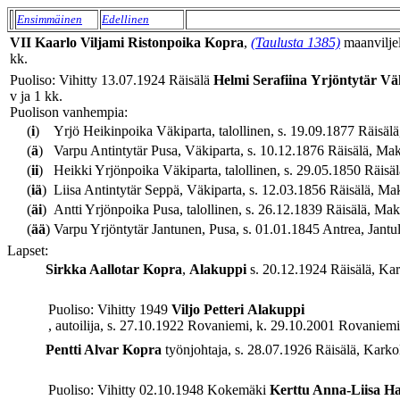
Ensimmäinen
Edellinen
VII
Kaarlo Viljami
Ristonpoika
Kopra
,
(Taulusta 1385)
maanviljel
kk.
Puoliso: Vihitty 13.07.1924 Räisälä
Helmi Serafiina
Yrjöntytär
Vä
v ja 1 kk.
Puolison vanhempia:
(
i
)
Yrjö Heikinpoika Väkiparta, talollinen, s. 19.09.1877 Räisälä
(
ä
)
Varpu Antintytär Pusa, Väkiparta, s. 10.12.1876 Räisälä, Mak
(
ii
)
Heikki Yrjönpoika Väkiparta, talollinen, s. 29.05.1850 Räisäl
(
iä
)
Liisa Antintytär Seppä, Väkiparta, s. 12.03.1856 Räisälä, Mak
(
äi
)
Antti Yrjönpoika Pusa, talollinen, s. 26.12.1839 Räisälä, Mak
(
ää
)
Varpu Yrjöntytär Jantunen, Pusa, s. 01.01.1845 Antrea, Jantul
Lapset:
Sirkka Aallotar
Kopra
,
Alakuppi
s. 20.12.1924 Räisälä, Kar
Puoliso: Vihitty 1949
Viljo Petteri
Alakuppi
, autoilija, s. 27.10.1922 Rovaniemi, k. 29.10.2001 Rovaniemi,
Pentti Alvar
Kopra
työnjohtaja, s. 28.07.1926 Räisälä, Karko
Puoliso: Vihitty 02.10.1948 Kokemäki
Kerttu Anna-Liisa
Ha