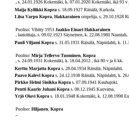
, s. 24.01.1926 Kokemäki, k. 07.01.2020 Kokemäki, ikä 93 v 
Maija Kyllikki
Kopra
s. 18.09.1927 Räisälä, Karkola.
Liisa Varpu
Kopra
,
Hakkarainen
ompelija, s. 29.10.1928 Rä
Puoliso: Vihitty 1953
Jaakko Einari
Hakkarainen
, laatoittaja, s. 09.02.1923 Säyneinen, k. 22.08.1980 Naantali, 
Pauli Viljami
Kopra
s. 31.05.1931 Räisälä, Näpinlahti, k. 11
Puoliso:
Mirja Tellervo
Tuominen
,
Kopra
, s. 24.09.1931 Kokemäki, k. 18.04.2012 , ikä 80 v ja 6 kk.
Kerttu Marjatta
Kopra
s. 28.04.1934 Räisälä, Näpinlahti.
Paavo Kalevi
Kopra
s. 24.12.1938 Räisälä, Näpinlahti, k. 26
Pirkko Helmi Sinikka
Kopra
s. 07.09.1941 Kauhajoki.
Pentti Kaarlo Juhani
Kopra
s. 08.12.1945 Kauvatsa.
Yrjö Olavi
Kopra
s. 18.01.1948 Kokemäki, k. 12.08.1998 Eura
Puoliso:
Hiljanen
,
Kopra
,.