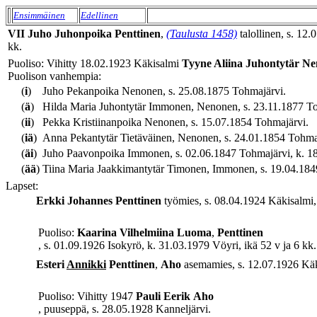
Ensimmäinen
Edellinen
VII
Juho
Juhonpoika
Penttinen
,
(Taulusta 1458)
talollinen, s. 12.
kk.
Puoliso: Vihitty 18.02.1923 Käkisalmi
Tyyne Aliina
Juhontytär
Ne
Puolison vanhempia:
(
i
)
Juho Pekanpoika Nenonen, s. 25.08.1875 Tohmajärvi.
(
ä
)
Hilda Maria Juhontytär Immonen, Nenonen, s. 23.11.1877 To
(
ii
)
Pekka Kristiinanpoika Nenonen, s. 15.07.1854 Tohmajärvi.
(
iä
)
Anna Pekantytär Tietäväinen, Nenonen, s. 24.01.1854 Tohma
(
äi
)
Juho Paavonpoika Immonen, s. 02.06.1847 Tohmajärvi, k. 18.
(
ää
)
Tiina Maria Jaakkimantytär Timonen, Immonen, s. 19.04.1849 
Lapset:
Erkki Johannes
Penttinen
työmies, s. 08.04.1924 Käkisalmi, 
Puoliso:
Kaarina Vilhelmiina
Luoma
,
Penttinen
, s. 01.09.1926 Isokyrö, k. 31.03.1979 Vöyri, ikä 52 v ja 6 kk.
Esteri
Annikki
Penttinen
,
Aho
asemamies, s. 12.07.1926 Käki
Puoliso: Vihitty 1947
Pauli Eerik
Aho
, puuseppä, s. 28.05.1928 Kanneljärvi.