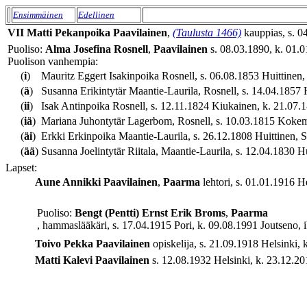
Ensimmäinen
Edellinen
VII
Matti
Pekanpoika
Paavilainen
,
(Taulusta 1466)
kauppias, s. 0
Puoliso:
Alma Josefina
Rosnell
,
Paavilainen
s. 08.03.1890, k. 01.01
Puolison vanhempia:
(
i
)
Mauritz Eggert Isakinpoika Rosnell, s. 06.08.1853 Huittinen,
(
ä
)
Susanna Erikintytär Maantie-Laurila, Rosnell, s. 14.04.1857 H
(
ii
)
Isak Antinpoika Rosnell, s. 12.11.1824 Kiukainen, k. 21.07.18
(
iä
)
Mariana Juhontytär Lagerbom, Rosnell, s. 10.03.1815 Kokemäki
(
äi
)
Erkki Erkinpoika Maantie-Laurila, s. 26.12.1808 Huittinen, 
(
ää
)
Susanna Joelintytär Riitala, Maantie-Laurila, s. 12.04.1830 H
Lapset:
Aune Annikki
Paavilainen
,
Paarma
lehtori, s. 01.01.1916 He
Puoliso:
Bengt (Pentti) Ernst Erik
Broms
,
Paarma
, hammaslääkäri, s. 17.04.1915 Pori, k. 09.08.1991 Joutseno, i
Toivo Pekka
Paavilainen
opiskelija, s. 21.09.1918 Helsinki, 
Matti Kalevi
Paavilainen
s. 12.08.1932 Helsinki, k. 23.12.201