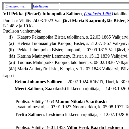
Ensimmäinen
Edellinen
VII
Pekka (Pietari)
Juhonpoika
Sallinen
,
(Taulusta 1485)
talollin
Puoliso: Vihitty 24.03.1923 Valkjärvi
Maria
Kaaprontytär
Bister
,
ikä 48 v ja 10 kk.
Puolison vanhempia:
(
i
)
Kaapro Pekanpoika Bister, talollinen, s. 22.03.1865 Valkjärvi,
(
ä
)
Helena Tuomaantytär Kuopio, Bister, s. 21.07.1867 Valkjärvi, 
(
ii
)
Pekka Juhonpoika Bister, lampouti, s. 07.09.1815 Valkjärvi, K
(
iä
)
Katrina Matintytär Lemmetty, Bister, s. 15.12.1839 Valkjärvi,
(
äi
)
Tuomas Matinpoika Kuopio, talollinen, s. 08.02.1836 Valkjärv
(
ää
)
Maria Antintytär Liski, Kuopio, s. 12.07.1843 Valkjärvi, Päivä
Lapset:
Reino Johannes
Sallinen
s. 20.07.1924 Räisälä, Tiuri, k. 30.
Meeri
Sallinen
,
Saarikoski
liikkeenharjoittaja, s. 14.03.1926 
Puoliso: Vihitty 1953
Mauno Nikolai
Saarikoski
, vaatturimestari, s. 03.01.1923 Noormarkku, k. 05.08.1977 Ta
Terttu
Sallinen
,
Leskinen
liikkeenharjoittaja, s. 12.07.1928 R
Puoliso: Vihitty 19.01.1958
Vilho Eerik Kaarlo
Leskinen