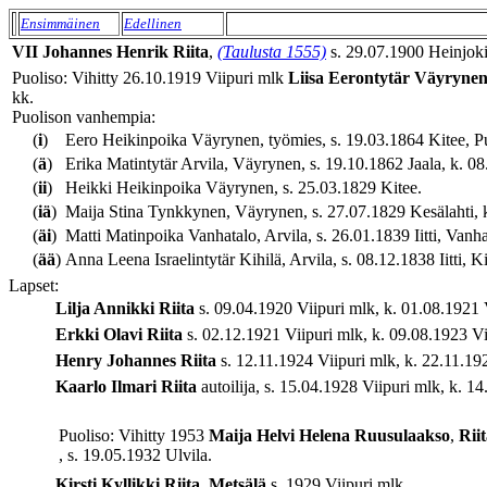
Ensimmäinen
Edellinen
VII
Johannes Henrik
Riita
,
(Taulusta 1555)
s. 29.07.1900 Heinjoki
Puoliso: Vihitty 26.10.1919 Viipuri mlk
Liisa
Eerontytär
Väyryne
kk.
Puolison vanhempia:
(
i
)
Eero Heikinpoika Väyrynen, työmies, s. 19.03.1864 Kitee, P
(
ä
)
Erika Matintytär Arvila, Väyrynen, s. 19.10.1862 Jaala, k. 08
(
ii
)
Heikki Heikinpoika Väyrynen, s. 25.03.1829 Kitee.
(
iä
)
Maija Stina Tynkkynen, Väyrynen, s. 27.07.1829 Kesälahti, k.
(
äi
)
Matti Matinpoika Vanhatalo, Arvila, s. 26.01.1839 Iitti, Vanhat
(
ää
)
Anna Leena Israelintytär Kihilä, Arvila, s. 08.12.1838 Iitti, K
Lapset:
Lilja Annikki
Riita
s. 09.04.1920 Viipuri mlk, k. 01.08.1921 V
Erkki Olavi
Riita
s. 02.12.1921 Viipuri mlk, k. 09.08.1923 Vii
Henry Johannes
Riita
s. 12.11.1924 Viipuri mlk, k. 22.11.192
Kaarlo Ilmari
Riita
autoilija, s. 15.04.1928 Viipuri mlk, k. 14
Puoliso: Vihitty 1953
Maija Helvi Helena
Ruusulaakso
,
Rii
, s. 19.05.1932 Ulvila.
Kirsti Kyllikki
Riita
,
Metsälä
s. 1929 Viipuri mlk.