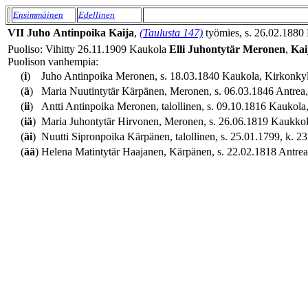
Ensimmäinen
Edellinen
VII
Juho
Antinpoika
Kaija
,
(Taulusta 147)
työmies, s. 26.02.1880 R
Puoliso: Vihitty 26.11.1909 Kaukola
Elli
Juhontytär
Meronen
,
Kai
Puolison vanhempia:
(
i
)
Juho Antinpoika Meronen, s. 18.03.1840 Kaukola, Kirkonkylä
(
ä
)
Maria Nuutintytär Kärpänen, Meronen, s. 06.03.1846 Antrea,
(
ii
)
Antti Antinpoika Meronen, talollinen, s. 09.10.1816 Kaukola
(
iä
)
Maria Juhontytär Hirvonen, Meronen, s. 26.06.1819 Kaukkola
(
äi
)
Nuutti Sipronpoika Kärpänen, talollinen, s. 25.01.1799, k. 2
(
ää
)
Helena Matintytär Haajanen, Kärpänen, s. 22.02.1818 Antrea,