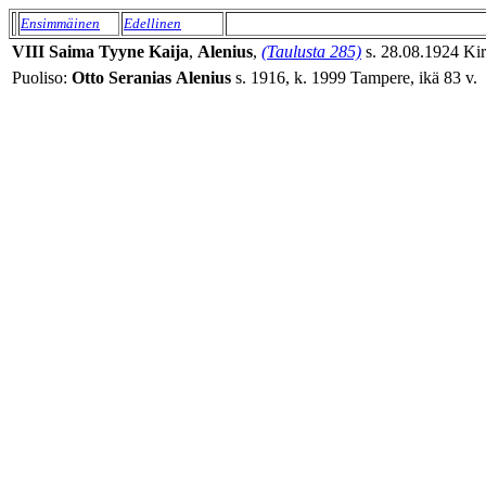
Ensimmäinen
Edellinen
VIII
Saima Tyyne
Kaija
,
Alenius
,
(Taulusta 285)
s. 28.08.1924 Kirv
Puoliso:
Otto Seranias
Alenius
s. 1916, k. 1999 Tampere, ikä 83 v.