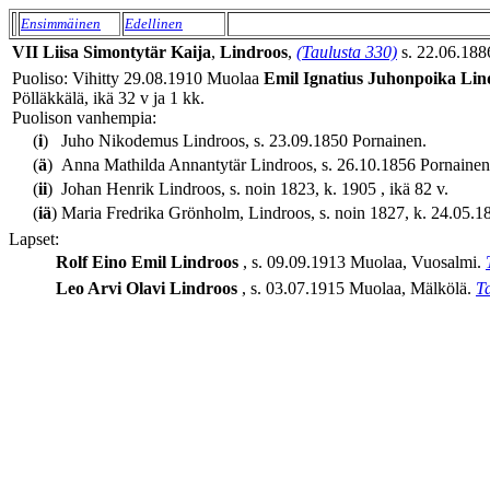
Ensimmäinen
Edellinen
VII
Liisa
Simontytär
Kaija
,
Lindroos
,
(Taulusta 330)
s. 22.06.1886
Puoliso: Vihitty 29.08.1910 Muolaa
Emil Ignatius
Juhonpoika
Lin
Pölläkkälä, ikä 32 v ja 1 kk.
Puolison vanhempia:
(
i
)
Juho Nikodemus Lindroos, s. 23.09.1850 Pornainen.
(
ä
)
Anna Mathilda Annantytär Lindroos, s. 26.10.1856 Pornainen
(
ii
)
Johan Henrik Lindroos, s. noin 1823, k. 1905 , ikä 82 v.
(
iä
)
Maria Fredrika Grönholm, Lindroos, s. noin 1827, k. 24.05.18
Lapset:
Rolf Eino Emil
Lindroos
, s. 09.09.1913 Muolaa, Vuosalmi.
Leo Arvi Olavi
Lindroos
, s. 03.07.1915 Muolaa, Mälkölä.
T