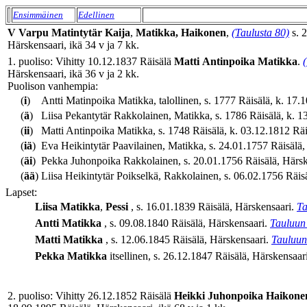
Ensimmäinen
Edellinen
V
Varpu
Matintytär
Kaija
,
Matikka, Haikonen
,
(Taulusta 80)
s. 2
Härskensaari, ikä 34 v ja 7 kk.
1. puoliso: Vihitty 10.12.1837 Räisälä
Matti
Antinpoika
Matikka
.
Härskensaari, ikä 36 v ja 2 kk.
Puolison vanhempia:
(
i
)
Antti Matinpoika Matikka, talollinen, s. 1777 Räisälä, k. 17.1
(
ä
)
Liisa Pekantytär Rakkolainen, Matikka, s. 1786 Räisälä, k. 13
(
ii
)
Matti Antinpoika Matikka, s. 1748 Räisälä, k. 03.12.1812 Räis
(
iä
)
Eva Heikintytär Paavilainen, Matikka, s. 24.01.1757 Räisälä,
(
äi
)
Pekka Juhonpoika Rakkolainen, s. 20.01.1756 Räisälä, Härsk
(
ää
)
Liisa Heikintytär Poikselkä, Rakkolainen, s. 06.02.1756 Räi
Lapset:
Liisa
Matikka
,
Pessi
, s. 16.01.1839 Räisälä, Härskensaari.
Ta
Antti
Matikka
, s. 09.08.1840 Räisälä, Härskensaari.
Tauluun
Matti
Matikka
, s. 12.06.1845 Räisälä, Härskensaari.
Tauluun
Pekka
Matikka
itsellinen, s. 26.12.1847 Räisälä, Härskensaari
2. puoliso: Vihitty 26.12.1852 Räisälä
Heikki
Juhonpoika
Haikone