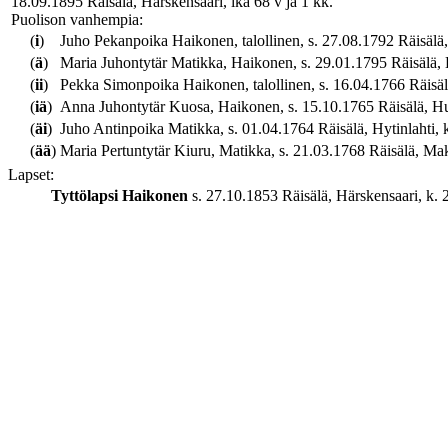
18.09.1895 Räisälä, Härskensaari, ikä 68 v ja 1 kk.
Puolison vanhempia:
(
i
)
Juho Pekanpoika Haikonen, talollinen, s. 27.08.1792 Räisälä, 
(
ä
)
Maria Juhontytär Matikka, Haikonen, s. 29.01.1795 Räisälä, H
(
ii
)
Pekka Simonpoika Haikonen, talollinen, s. 16.04.1766 Räisälä
(
iä
)
Anna Juhontytär Kuosa, Haikonen, s. 15.10.1765 Räisälä, Hum
(
äi
)
Juho Antinpoika Matikka, s. 01.04.1764 Räisälä, Hytinlahti, k
(
ää
)
Maria Pertuntytär Kiuru, Matikka, s. 21.03.1768 Räisälä, Mak
Lapset:
Tyttölapsi
Haikonen
s. 27.10.1853 Räisälä, Härskensaari, k. 2