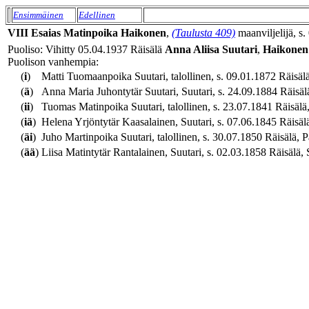
Ensimmäinen
Edellinen
VIII
Esaias
Matinpoika
Haikonen
,
(Taulusta 409)
maanviljelijä, s.
Puoliso: Vihitty 05.04.1937 Räisälä
Anna Aliisa
Suutari
,
Haikonen
Puolison vanhempia:
(
i
)
Matti Tuomaanpoika Suutari, talollinen, s. 09.01.1872 Räisälä,
(
ä
)
Anna Maria Juhontytär Suutari, Suutari, s. 24.09.1884 Räisälä
(
ii
)
Tuomas Matinpoika Suutari, talollinen, s. 23.07.1841 Räisälä, 
(
iä
)
Helena Yrjöntytär Kaasalainen, Suutari, s. 07.06.1845 Räisälä
(
äi
)
Juho Martinpoika Suutari, talollinen, s. 30.07.1850 Räisälä, P
(
ää
)
Liisa Matintytär Rantalainen, Suutari, s. 02.03.1858 Räisälä, 