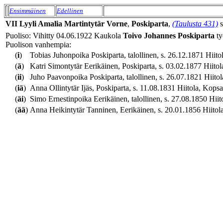
Ensimmäinen
Edellinen
VII
Lyyli Amalia
Martintytär
Vorne
,
Poskiparta
,
(Taulusta 431)
s
Puoliso: Vihitty 04.06.1922 Kaukola
Toivo Johannes
Poskiparta
ty
Puolison vanhempia:
(
i
)
Tobias Juhonpoika Poskiparta, talollinen, s. 26.12.1871 Hiitol
(
ä
)
Katri Simontytär Eerikäinen, Poskiparta, s. 03.02.1877 Hiitol
(
ii
)
Juho Paavonpoika Poskiparta, talollinen, s. 26.07.1821 Hiitola
(
iä
)
Anna Ollintytär Ijäs, Poskiparta, s. 11.08.1831 Hiitola, Kopsal
(
äi
)
Simo Ernestinpoika Eerikäinen, talollinen, s. 27.08.1850 Hiito
(
ää
)
Anna Heikintytär Tanninen, Eerikäinen, s. 20.01.1856 Hiitola,