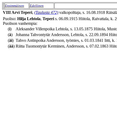
Ensimmäinen
Edellinen
VIII
Arvi
Teperi
,
(Taulusta 472)
valkopolttaja, s. 16.08.1918 Räisäl
Puoliso:
Hilja
Lehtola
,
Teperi
s. 06.09.1915 Hiitola, Raivattala, k. 
Puolison vanhempia:
(
i
)
Aleksander Villenpoika Lehtola, s. 13.05.1875 Hiitola, Musto
(
ä
)
Johanna Tahvontytär Andersson, Lehtola, s. 22.09.1894 Hiito
(
äi
)
Tahvo Antinpoika Andersson, työmies, s. 01.03.1841 Iitti, k. 
(
ää
)
Riitta Tuomontytär Kerminen, Andersson, s. 07.02.1863 Hiito