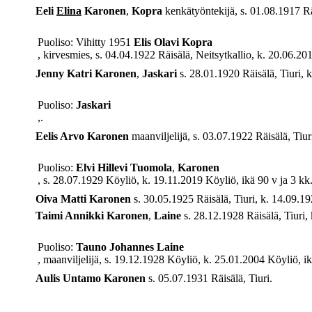
Eeli
Elina
Karonen
,
Kopra
kenkätyöntekijä, s. 01.08.1917 Rä
Puoliso: Vihitty 1951
Elis Olavi
Kopra
, kirvesmies, s. 04.04.1922 Räisälä, Neitsytkallio, k. 20.06.20
Jenny Katri
Karonen
,
Jaskari
s. 28.01.1920 Räisälä, Tiuri, 
Puoliso:
Jaskari
,.
Eelis Arvo
Karonen
maanviljelijä, s. 03.07.1922 Räisälä, Tiur
Puoliso:
Elvi Hillevi
Tuomola
,
Karonen
, s. 28.07.1929 Köyliö, k. 19.11.2019 Köyliö, ikä 90 v ja 3 kk
Oiva Matti
Karonen
s. 30.05.1925 Räisälä, Tiuri, k. 14.09.192
Taimi Annikki
Karonen
,
Laine
s. 28.12.1928 Räisälä, Tiuri, 
Puoliso:
Tauno Johannes
Laine
, maanviljelijä, s. 19.12.1928 Köyliö, k. 25.01.2004 Köyliö, ik
Aulis Untamo
Karonen
s. 05.07.1931 Räisälä, Tiuri.