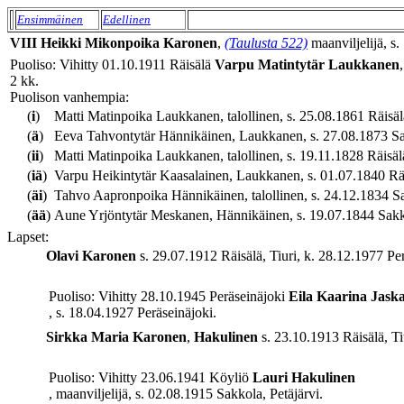
Ensimmäinen
Edellinen
VIII
Heikki
Mikonpoika
Karonen
,
(Taulusta 522)
maanviljelijä, s.
Puoliso: Vihitty 01.10.1911 Räisälä
Varpu
Matintytär
Laukkanen
2 kk.
Puolison vanhempia:
(
i
)
Matti Matinpoika Laukkanen, talollinen, s. 25.08.1861 Räisäl
(
ä
)
Eeva Tahvontytär Hännikäinen, Laukkanen, s. 27.08.1873 Sakk
(
ii
)
Matti Matinpoika Laukkanen, talollinen, s. 19.11.1828 Räisäl
(
iä
)
Varpu Heikintytär Kaasalainen, Laukkanen, s. 01.07.1840 Räi
(
äi
)
Tahvo Aapronpoika Hännikäinen, talollinen, s. 24.12.1834 Sak
(
ää
)
Aune Yrjöntytär Meskanen, Hännikäinen, s. 19.07.1844 Sakkol
Lapset:
Olavi
Karonen
s. 29.07.1912 Räisälä, Tiuri, k. 28.12.1977 Per
Puoliso: Vihitty 28.10.1945 Peräseinäjoki
Eila Kaarina
Jaska
, s. 18.04.1927 Peräseinäjoki.
Sirkka Maria
Karonen
,
Hakulinen
s. 23.10.1913 Räisälä, Tiu
Puoliso: Vihitty 23.06.1941 Köyliö
Lauri
Hakulinen
, maanviljelijä, s. 02.08.1915 Sakkola, Petäjärvi.