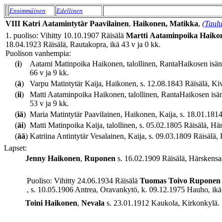
Ensimmäinen
Edellinen
VIII
Katri
Aatamintytär
Paavilainen
,
Haikonen, Matikka
,
(Taulu
1. puoliso: Vihitty 10.10.1907 Räisälä
Martti
Aataminpoika
Haiko
18.04.1923 Räisälä, Rautakopra, ikä 43 v ja 0 kk.
Puolison vanhempia:
(
i
)
Aatami Matinpoika Haikonen, talollinen, RantaHaikosen isäntä
66 v ja 9 kk.
(
ä
)
Varpu Matintytär Kaija, Haikonen, s. 12.08.1843 Räisälä, Kivi
(
ii
)
Matti Aataminpoika Haikonen, talollinen, RantaHaikosen isänt
53 v ja 9 kk.
(
iä
)
Maria Matintytär Paavilainen, Haikonen, Kaija, s. 18.01.1814 
(
äi
)
Matti Matinpoika Kaija, talollinen, s. 05.02.1805 Räisälä, Här
(
ää
)
Katriina Antintytär Vesalainen, Kaija, s. 09.03.1809 Räisälä, 
Lapset:
Jenny
Haikonen
,
Ruponen
s. 16.02.1909 Räisälä, Härskensaa
Puoliso: Vihitty 24.06.1934 Räisälä
Tuomas Toivo
Ruponen
, s. 10.05.1906 Antrea, Oravankytö, k. 09.12.1975 Hauho, ikä 
Toini
Haikonen
,
Nevala
s. 23.01.1912 Kaukola, Kirkonkylä.