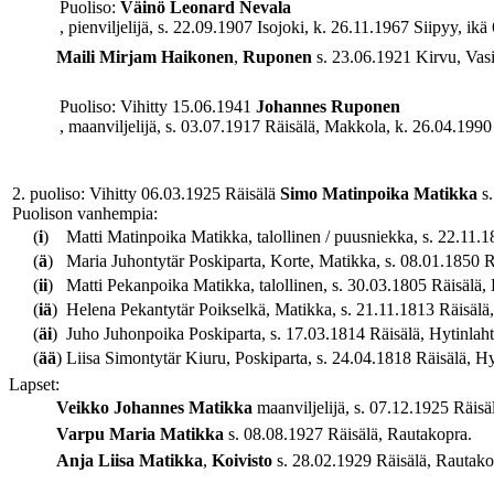
Puoliso:
Väinö Leonard
Nevala
, pienviljelijä, s. 22.09.1907 Isojoki, k. 26.11.1967 Siipyy, ikä 
Maili Mirjam
Haikonen
,
Ruponen
s. 23.06.1921 Kirvu, Vasik
Puoliso: Vihitty 15.06.1941
Johannes
Ruponen
, maanviljelijä, s. 03.07.1917 Räisälä, Makkola, k. 26.04.1990
2. puoliso: Vihitty 06.03.1925 Räisälä
Simo
Matinpoika
Matikka
s.
Puolison vanhempia:
(
i
)
Matti Matinpoika Matikka, talollinen / puusniekka, s. 22.11.1
(
ä
)
Maria Juhontytär Poskiparta, Korte, Matikka, s. 08.01.1850 Räi
(
ii
)
Matti Pekanpoika Matikka, talollinen, s. 30.03.1805 Räisälä, 
(
iä
)
Helena Pekantytär Poikselkä, Matikka, s. 21.11.1813 Räisälä,
(
äi
)
Juho Juhonpoika Poskiparta, s. 17.03.1814 Räisälä, Hytinlaht
(
ää
)
Liisa Simontytär Kiuru, Poskiparta, s. 24.04.1818 Räisälä, Hyt
Lapset:
Veikko Johannes
Matikka
maanviljelijä, s. 07.12.1925 Räisä
Varpu Maria
Matikka
s. 08.08.1927 Räisälä, Rautakopra.
Anja Liisa
Matikka
,
Koivisto
s. 28.02.1929 Räisälä, Rautako