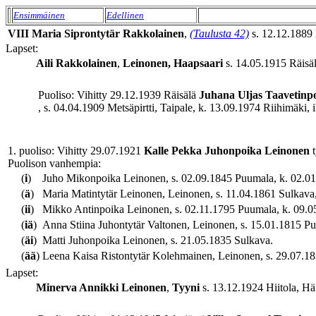
Ensimmäinen
Edellinen
VIII
Maria
Siprontytär
Rakkolainen
,
(Taulusta 42)
s. 12.12.1889 
Lapset:
Aili
Rakkolainen
,
Leinonen, Haapsaari
s. 14.05.1915 Räisäl
Puoliso: Vihitty 29.12.1939 Räisälä
Juhana Uljas
Taavetinp
, s. 04.04.1909 Metsäpirtti, Taipale, k. 13.09.1974 Riihimäki, i
1. puoliso: Vihitty 29.07.1921
Kalle Pekka
Juhonpoika
Leinonen
t
Puolison vanhempia:
(
i
)
Juho Mikonpoika Leinonen, s. 02.09.1845 Puumala, k. 02.01.
(
ä
)
Maria Matintytär Leinonen, Leinonen, s. 11.04.1861 Sulkava,
(
ii
)
Mikko Antinpoika Leinonen, s. 02.11.1795 Puumala, k. 09.05
(
iä
)
Anna Stiina Juhontytär Valtonen, Leinonen, s. 15.01.1815 Pu
(
äi
)
Matti Juhonpoika Leinonen, s. 21.05.1835 Sulkava.
(
ää
)
Leena Kaisa Ristontytär Kolehmainen, Leinonen, s. 29.07.1
Lapset:
Minerva Annikki
Leinonen
,
Tyyni
s. 13.12.1924 Hiitola, Hä