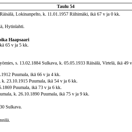
Taulu 54
Räisälä, Lokinanpelto, k. 11.01.1957 Riihimäki, ikä 67 v ja 0 kk.
ä, Hytinlahti.
oika
Haapsaari
kä 65 v ja 5 kk.
yömies, s. 13.02.1884 Sulkava, k. 05.05.1933 Räisälä, Virtelä, ikä 49 v
1912 Puumala, ikä 66 v ja 4 kk.
 k. 23.10.1915 Puumala, ikä 54 v ja 6 kk.
.1869 Puumala, ikä 73 v ja 6 kk.
umala, k. 26.10.1890 Puumala, ikä 75 v ja 9 kk.
830 Sulkava.
nnilä.