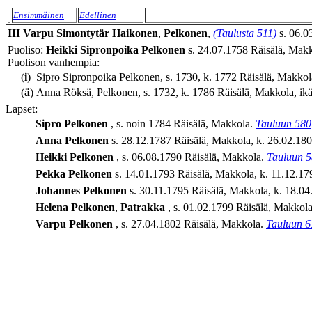
Ensimmäinen
Edellinen
III
Varpu
Simontytär
Haikonen
,
Pelkonen
,
(Taulusta 511)
s. 06.0
Puoliso:
Heikki
Sipronpoika
Pelkonen
s. 24.07.1758 Räisälä, Makko
Puolison vanhempia:
(
i
)
Sipro Sipronpoika Pelkonen, s. 1730, k. 1772 Räisälä, Makkola
(
ä
)
Anna Röksä, Pelkonen, s. 1732, k. 1786 Räisälä, Makkola, ikä
Lapset:
Sipro
Pelkonen
, s. noin 1784 Räisälä, Makkola.
Tauluun 580
Anna
Pelkonen
s. 28.12.1787 Räisälä, Makkola, k. 26.02.1808
Heikki
Pelkonen
, s. 06.08.1790 Räisälä, Makkola.
Tauluun 
Pekka
Pelkonen
s. 14.01.1793 Räisälä, Makkola, k. 11.12.179
Johannes
Pelkonen
s. 30.11.1795 Räisälä, Makkola, k. 18.04.
Helena
Pelkonen
,
Patrakka
, s. 01.02.1799 Räisälä, Makkol
Varpu
Pelkonen
, s. 27.04.1802 Räisälä, Makkola.
Tauluun 6