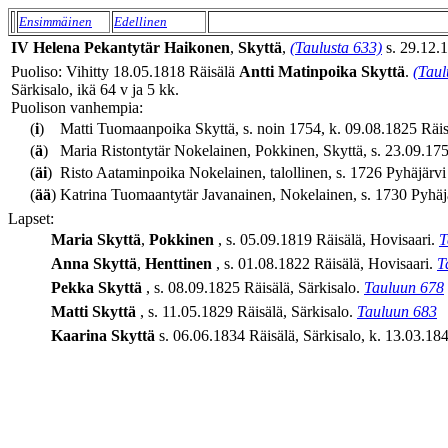
Ensimmäinen
Edellinen
IV
Helena
Pekantytär
Haikonen
,
Skyttä
,
(Taulusta 633)
s. 29.12.1
Puoliso: Vihitty 18.05.1818 Räisälä
Antti
Matinpoika
Skyttä
.
(Taul
Särkisalo, ikä 64 v ja 5 kk.
Puolison vanhempia:
(
i
)
Matti Tuomaanpoika Skyttä, s. noin 1754, k. 09.08.1825 Räisä
(
ä
)
Maria Ristontytär Nokelainen, Pokkinen, Skyttä, s. 23.09.1757
(
äi
)
Risto Aataminpoika Nokelainen, talollinen, s. 1726 Pyhäjärvi
(
ää
)
Katrina Tuomaantytär Javanainen, Nokelainen, s. 1730 Pyhäjä
Lapset:
Maria
Skyttä
,
Pokkinen
, s. 05.09.1819 Räisälä, Hovisaari.
T
Anna
Skyttä
,
Henttinen
, s. 01.08.1822 Räisälä, Hovisaari.
T
Pekka
Skyttä
, s. 08.09.1825 Räisälä, Särkisalo.
Tauluun 678
Matti
Skyttä
, s. 11.05.1829 Räisälä, Särkisalo.
Tauluun 683
Kaarina
Skyttä
s. 06.06.1834 Räisälä, Särkisalo, k. 13.03.1841