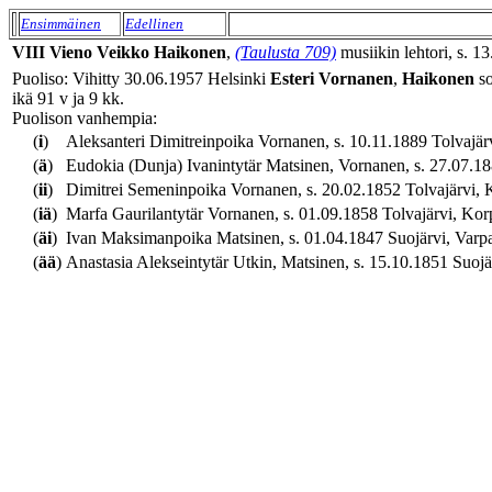
Ensimmäinen
Edellinen
VIII
Vieno Veikko
Haikonen
,
(Taulusta 709)
musiikin lehtori, s. 1
Puoliso: Vihitty 30.06.1957 Helsinki
Esteri
Vornanen
,
Haikonen
so
ikä 91 v ja 9 kk.
Puolison vanhempia:
(
i
)
Aleksanteri Dimitreinpoika Vornanen, s. 10.11.1889 Tolvajärvi
(
ä
)
Eudokia (Dunja) Ivanintytär Matsinen, Vornanen, s. 27.07.1889
(
ii
)
Dimitrei Semeninpoika Vornanen, s. 20.02.1852 Tolvajärvi, Ko
(
iä
)
Marfa Gaurilantytär Vornanen, s. 01.09.1858 Tolvajärvi, Korpi
(
äi
)
Ivan Maksimanpoika Matsinen, s. 01.04.1847 Suojärvi, Varpaky
(
ää
)
Anastasia Alekseintytär Utkin, Matsinen, s. 15.10.1851 Suojä