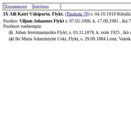
Ensimmäinen
Edellinen
IX
Alli Katri
Väkiparta
,
Flykt
,
(Taulusta 70)
s. 04.10.1919 Räisälä,
Puoliso:
Viljam Johannes
Flykt
s. 07.02.1906, k. 17.09.1981 , ikä 7
Puolison vanhempia:
(
i
)
Johan Jeremiaanpoika Flykt, s. 03.11.1878, k. noin 1925 , ikä 
(
ä
)
Ilo Maria Adamintytär Uski, Flykt, s. 29.09.1884 Lemi, Vainikk