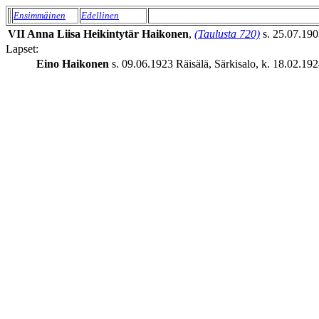
Ensimmäinen
Edellinen
VII
Anna Liisa
Heikintytär
Haikonen
,
(Taulusta 720)
s. 25.07.1903
Lapset:
Eino
Haikonen
s. 09.06.1923 Räisälä, Särkisalo, k. 18.02.1924