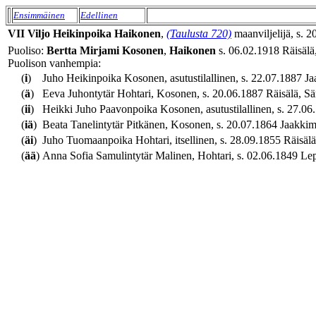
Ensimmäinen
Edellinen
VII
Viljo
Heikinpoika
Haikonen
,
(Taulusta 720)
maanviljelijä, s. 2
Puoliso:
Bertta Mirjami
Kosonen
,
Haikonen
s. 06.02.1918 Räisälä,
Puolison vanhempia:
(
i
)
Juho Heikinpoika Kosonen, asutustilallinen, s. 22.07.1887 Ja
(
ä
)
Eeva Juhontytär Hohtari, Kosonen, s. 20.06.1887 Räisälä, Sä
(
ii
)
Heikki Juho Paavonpoika Kosonen, asutustilallinen, s. 27.06.1
(
iä
)
Beata Tanelintytär Pitkänen, Kosonen, s. 20.07.1864 Jaakkima,
(
äi
)
Juho Tuomaanpoika Hohtari, itsellinen, s. 28.09.1855 Räisälä,
(
ää
)
Anna Sofia Samulintytär Malinen, Hohtari, s. 02.06.1849 Lepp