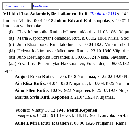
Ensimmäinen
Edellinen
VII
Ida Elisa
Aatamintytär
Haikonen
,
Ruti
,
(Taulusta 741)
s. 24.
Puoliso: Vihitty 06.01.1918
Johan Edvard
Ruti
kauppias, s. 19.05.
Puolison vanhempia:
(
i
)
Elias Juhonpoika Ruti, talollinen, lukkari, s. 11.03.1861 Vii
(
ä
)
Maria Aaprontytär Forsander, Ruti, s. 08.02.1861 Nilsiä, Str
(
ii
)
Juho Eliaanpoika Ruti, talollinen, s. 10.04.1827 Viipuri mlk,
(
iä
)
Helena Joakimintytär Miettinen, Ruti, s. 23.10.1840 Viipuri m
(
äi
)
Juho Reetunpoika Forsander, s. 30.05.1824 Nilsiä, Savisaari, 
(
ää
)
Eeva Liisa Petterintytär Hakkarainen, Forsander, s. 08.02.1824
Lapset:
August Ensio
Ruti
s. 11.05.1918 Nuijamaa, k. 22.02.1929 Nui
Aili Elisa
Ruti
s. 01.04.1920 Nuijamaa, k. 07.04.1925 Nuijamaa
Aino Ellen
Ruti
s. 10.09.1922 Nuijamaa, k. 25.07.1927 Nuijam
Martta Siviä
Ruti
,
Koponen
s. 21.04.1924 Nuijamaa.
Puoliso: Vihitty 18.12.1948
Pentti
Koponen
, vääpeli, s. 04.08.1918 Tervo, k. 18.11.1961 Kouvola, ikä 43 
Aune Elviira
Ruti
,
Räsänen
s. 08.06.1926 Nuijamaa, Räihä.