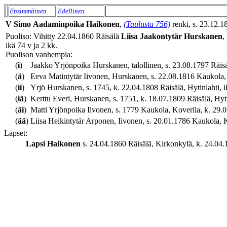
Ensimmäinen
Edellinen
V
Simo
Aadaminpoika
Haikonen
,
(Taulusta 756)
renki, s. 23.12.1
Puoliso: Vihitty 22.04.1860 Räisälä
Liisa
Jaakontytär
Hurskanen
,
ikä 74 v ja 2 kk.
Puolison vanhempia:
(
i
)
Jaakko Yrjönpoika Hurskanen, talollinen, s. 23.08.1797 Räisälä
(
ä
)
Eeva Matintytär Iivonen, Hurskanen, s. 22.08.1816 Kaukola, K
(
ii
)
Yrjö Hurskanen, s. 1745, k. 22.04.1808 Räisälä, Hytinlahti, i
(
iä
)
Kerttu Everi, Hurskanen, s. 1751, k. 18.07.1809 Räisälä, Hytin
(
äi
)
Matti Yrjönpoika Iivonen, s. 1779 Kaukola, Koverila, k. 29.0
(
ää
)
Liisa Heikintytär Arponen, Iivonen, s. 20.01.1786 Kaukola, K
Lapset:
Lapsi
Haikonen
s. 24.04.1860 Räisälä, Kirkonkylä, k. 24.04.1