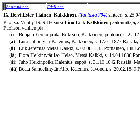
Ensimmäinen
Edellinen
IX
Helvi Ester
Tiainen
,
Kalkkinen
,
(Taulusta 794)
sihteeri, s. 25.0
Puoliso: Vihitty 1939 Helsinki
Eino Erik
Kalkkinen
päätoimittaja, s
Puolison vanhempia:
(
i
)
Benjam Eerikinpoika Eriksson, Kalkkinen, pehtoori, s. 22.12.
(
ä
)
Liisa Juhontytär Kalenius, Kalkkinen, s. 17.01.1877 Räisälä, 
(
ii
)
Erik Jeremias Metsä-Kalkki, s. 02.08.1838 Pornainen, Lill-Lök
(
iä
)
Flora Heikintytär Iso-Helso, Metsä-Kalkki, s. 14.04.1838 Por
(
äi
)
Juho Heikinpoika Kalenius, seppä, s. 31.10.1842 Räisälä, Makk
(
ää
)
Beata Samuelintytär Aho, Kalenius, Javonen, s. 20.02.1849 Pa