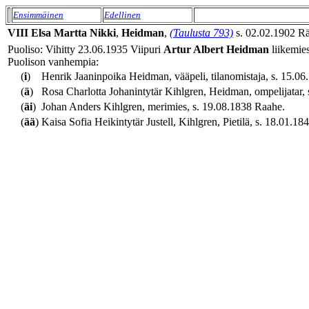
Ensimmäinen
Edellinen
VIII
Elsa Martta
Nikki
,
Heidman
,
(Taulusta 793)
s. 02.02.1902 Räi
Puoliso: Vihitty 23.06.1935 Viipuri
Artur Albert
Heidman
liikemies
Puolison vanhempia:
(
i
)
Henrik Jaaninpoika Heidman, vääpeli, tilanomistaja, s. 15.06.
(
ä
)
Rosa Charlotta Johanintytär Kihlgren, Heidman, ompelijatar, 
(
äi
)
Johan Anders Kihlgren, merimies, s. 19.08.1838 Raahe.
(
ää
)
Kaisa Sofia Heikintytär Justell, Kihlgren, Pietilä, s. 18.01.1