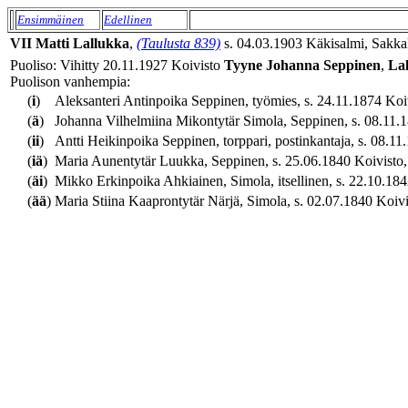
Ensimmäinen
Edellinen
VII
Matti
Lallukka
,
(Taulusta 839)
s. 04.03.1903 Käkisalmi, Sakkali
Puoliso: Vihitty 20.11.1927 Koivisto
Tyyne Johanna
Seppinen
,
La
Puolison vanhempia:
(
i
)
Aleksanteri Antinpoika Seppinen, työmies, s. 24.11.1874 Koivi
(
ä
)
Johanna Vilhelmiina Mikontytär Simola, Seppinen, s. 08.11.1
(
ii
)
Antti Heikinpoika Seppinen, torppari, postinkantaja, s. 08.11.
(
iä
)
Maria Aunentytär Luukka, Seppinen, s. 25.06.1840 Koivisto, 
(
äi
)
Mikko Erkinpoika Ahkiainen, Simola, itsellinen, s. 22.10.1842
(
ää
)
Maria Stiina Kaaprontytär Närjä, Simola, s. 02.07.1840 Koiv