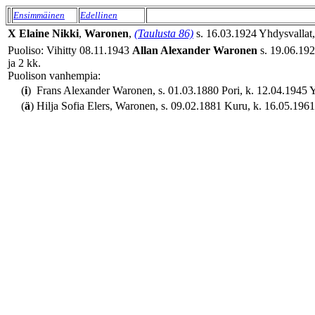
Ensimmäinen
Edellinen
X
Elaine
Nikki
,
Waronen
,
(Taulusta 86)
s. 16.03.1924 Yhdysvallat,
Puoliso: Vihitty 08.11.1943
Allan Alexander
Waronen
s. 19.06.192
ja 2 kk.
Puolison vanhempia:
(
i
)
Frans Alexander Waronen, s. 01.03.1880 Pori, k. 12.04.1945 Yh
(
ä
)
Hilja Sofia Elers, Waronen, s. 09.02.1881 Kuru, k. 16.05.1961 