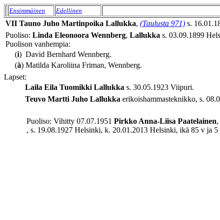
Ensimmäinen
Edellinen
VII
Tauno Juho
Martinpoika
Lallukka
,
(Taulusta 971)
s. 16.01.18
Puoliso:
Linda Eleonoora
Wennberg
,
Lallukka
s. 03.09.1899 Helsi
Puolison vanhempia:
(
i
)
David Bernhard Wennberg.
(
ä
)
Matilda Karoliina Friman, Wennberg.
Lapset:
Laila Eila Tuomikki
Lallukka
s. 30.05.1923 Viipuri.
Teuvo Martti Juho
Lallukka
erikoishammasteknikko, s. 08.01
Puoliso: Vihitty 07.07.1951
Pirkko Anna-Liisa
Paatelainen
, s. 19.08.1927 Helsinki, k. 20.01.2013 Helsinki, ikä 85 v ja 5