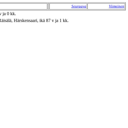
Seuraava
Viimeinen
 ja 0 kk.
äisälä, Härskensaari, ikä 87 v ja 1 kk.