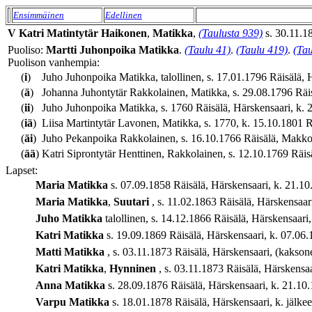
Ensimmäinen
Edellinen
V
Katri
Matintytär
Haikonen
,
Matikka
,
(Taulusta 939)
s. 30.11.18
Puoliso:
Martti
Juhonpoika
Matikka
.
(Taulu 41)
.
(Taulu 419)
.
(Tau
Puolison vanhempia:
(
i
)
Juho Juhonpoika Matikka, talollinen, s. 17.01.1796 Räisälä, H
(
ä
)
Johanna Juhontytär Rakkolainen, Matikka, s. 29.08.1796 Räisäl
(
ii
)
Juho Juhonpoika Matikka, s. 1760 Räisälä, Härskensaari, k. 2
(
iä
)
Liisa Martintytär Lavonen, Matikka, s. 1770, k. 15.10.1801 Rä
(
äi
)
Juho Pekanpoika Rakkolainen, s. 16.10.1766 Räisälä, Makkola,
(
ää
)
Katri Siprontytär Henttinen, Rakkolainen, s. 12.10.1769 Räisäl
Lapset:
Maria
Matikka
s. 07.09.1858 Räisälä, Härskensaari, k. 21.10.
Maria
Matikka
,
Suutari
, s. 11.02.1863 Räisälä, Härskensaar
Juho
Matikka
talollinen, s. 14.12.1866 Räisälä, Härskensaari,
Katri
Matikka
s. 19.09.1869 Räisälä, Härskensaari, k. 07.06.1
Matti
Matikka
, s. 03.11.1873 Räisälä, Härskensaari, (kakson
Katri
Matikka
,
Hynninen
, s. 03.11.1873 Räisälä, Härskensa
Anna
Matikka
s. 28.09.1876 Räisälä, Härskensaari, k. 21.10.1
Varpu
Matikka
s. 18.01.1878 Räisälä, Härskensaari, k. jälkee