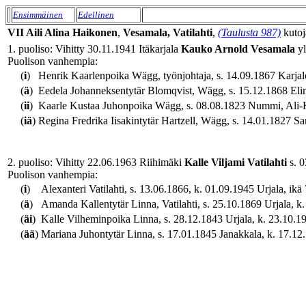
Ensimmäinen
Edellinen
VII
Aili Alina
Haikonen
,
Vesamala, Vatilahti
,
(Taulusta 987)
kutoj
1. puoliso: Vihitty 30.11.1941 Itäkarjala
Kauko Arnold
Vesamala
yl
Puolison vanhempia:
(
i
)
Henrik Kaarlenpoika Wägg, työnjohtaja, s. 14.09.1867 Karjalo
(
ä
)
Eedela Johanneksentytär Blomqvist, Wägg, s. 15.12.1868 Elim
(
ii
)
Kaarle Kustaa Juhonpoika Wägg, s. 08.08.1823 Nummi, Ali-Kna
(
iä
)
Regina Fredrika Iisakintytär Hartzell, Wägg, s. 14.01.1827 Sa
2. puoliso: Vihitty 22.06.1963 Riihimäki
Kalle Viljami
Vatilahti
s. 0
Puolison vanhempia:
(
i
)
Alexanteri Vatilahti, s. 13.06.1866, k. 01.09.1945 Urjala, ikä 
(
ä
)
Amanda Kallentytär Linna, Vatilahti, s. 25.10.1869 Urjala, k.
(
äi
)
Kalle Vilheminpoika Linna, s. 28.12.1843 Urjala, k. 23.10.193
(
ää
)
Mariana Juhontytär Linna, s. 17.01.1845 Janakkala, k. 17.12.