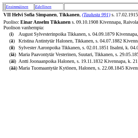
Ensimmäinen
Edellinen
VII
Helvi Sofia
Simpanen
,
Tikkanen
,
(Taulusta 991)
s. 17.02.1915 
Puoliso:
Einar Anselm
Tikkanen
s. 09.10.1908 Kivennapa, Raivola, 
Puolison vanhempia:
(
i
)
August Sylvesterinpoika Tikkanen, s. 04.09.1879 Kivennapa, 
(
ä
)
Kristina Antintytär Halonen, Tikkanen, s. 04.07.1882 Kivenn
(
ii
)
Sylvester Aaronpoika Tikkanen, s. 02.01.1851 Iisalmi, k. 04.
(
iä
)
Maria Paavontytär Vesterinen, Suutari, Tikkanen, s. 29.05.18
(
äi
)
Antti Joonaanpoika Halonen, s. 19.11.1832 Kivennapa, k. 21
(
ää
)
Maria Tuomaantytär Kytönen, Halonen, s. 22.08.1845 Kivenna