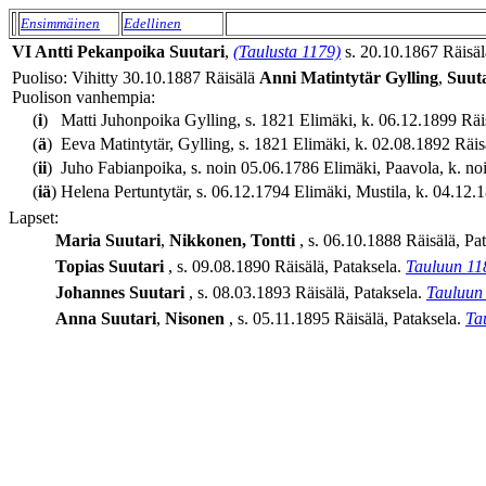
Ensimmäinen
Edellinen
VI
Antti
Pekanpoika
Suutari
,
(Taulusta 1179)
s. 20.10.1867 Räisäl
Puoliso: Vihitty 30.10.1887 Räisälä
Anni
Matintytär
Gylling
,
Suut
Puolison vanhempia:
(
i
)
Matti Juhonpoika Gylling, s. 1821 Elimäki, k. 06.12.1899 Räis
(
ä
)
Eeva Matintytär, Gylling, s. 1821 Elimäki, k. 02.08.1892 Räis
(
ii
)
Juho Fabianpoika, s. noin 05.06.1786 Elimäki, Paavola, k. noi
(
iä
)
Helena Pertuntytär, s. 06.12.1794 Elimäki, Mustila, k. 04.12.1
Lapset:
Maria
Suutari
,
Nikkonen, Tontti
, s. 06.10.1888 Räisälä, Pa
Topias
Suutari
, s. 09.08.1890 Räisälä, Pataksela.
Tauluun 11
Johannes
Suutari
, s. 08.03.1893 Räisälä, Pataksela.
Tauluun
Anna
Suutari
,
Nisonen
, s. 05.11.1895 Räisälä, Pataksela.
Ta