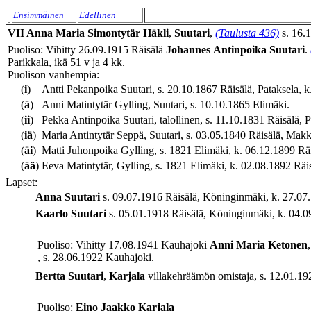
Ensimmäinen
Edellinen
VII
Anna Maria
Simontytär
Häkli
,
Suutari
,
(Taulusta 436)
s. 16.1
Puoliso: Vihitty 26.09.1915 Räisälä
Johannes
Antinpoika
Suutari
.
Parikkala, ikä 51 v ja 4 kk.
Puolison vanhempia:
(
i
)
Antti Pekanpoika Suutari, s. 20.10.1867 Räisälä, Pataksela, k
(
ä
)
Anni Matintytär Gylling, Suutari, s. 10.10.1865 Elimäki.
(
ii
)
Pekka Antinpoika Suutari, talollinen, s. 11.10.1831 Räisälä, P
(
iä
)
Maria Antintytär Seppä, Suutari, s. 03.05.1840 Räisälä, Makko
(
äi
)
Matti Juhonpoika Gylling, s. 1821 Elimäki, k. 06.12.1899 Räi
(
ää
)
Eeva Matintytär, Gylling, s. 1821 Elimäki, k. 02.08.1892 Räis
Lapset:
Anna
Suutari
s. 09.07.1916 Räisälä, Köninginmäki, k. 27.07.
Kaarlo
Suutari
s. 05.01.1918 Räisälä, Köninginmäki, k. 04.09
Puoliso: Vihitty 17.08.1941 Kauhajoki
Anni Maria
Ketonen
, s. 28.06.1922 Kauhajoki.
Bertta
Suutari
,
Karjala
villakehräämön omistaja, s. 12.01.192
Puoliso:
Eino Jaakko
Karjala